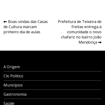
Navegação
Boas-vindas das Casas
Prefeitura de Teixeira de
de Cultura marcam
Freitas entrega à
de
primeiro dia de aulas
comunidade o novo
Post
chafariz no bairro João
Mendonça
A Origem
Clic Político
Municípios
Gastronomia
Saúde