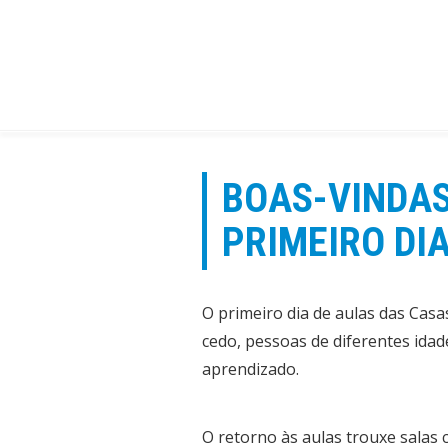
Ir
para
o
conteúdo
BOAS-VINDA
PRIMEIRO DI
O primeiro dia de aulas das Cas
cedo, pessoas de diferentes idad
aprendizado.
O retorno às aulas trouxe salas 