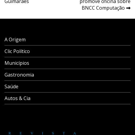
Post
Guimarães
promove oficina sobre
BNCC Computação
A Origem
Clic Político
Municípios
Gastronomia
Saúde
Autos & Cia