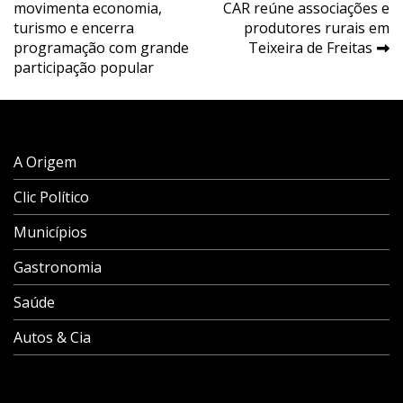
movimenta economia,
CAR reúne associações e
de
turismo e encerra
produtores rurais em
Post
programação com grande
Teixeira de Freitas
participação popular
A Origem
Clic Político
Municípios
Gastronomia
Saúde
Autos & Cia