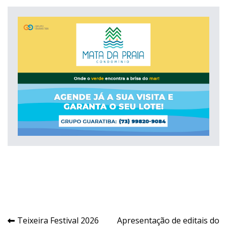
Navegação
Teixeira Festival 2026
Apresentação de editais do