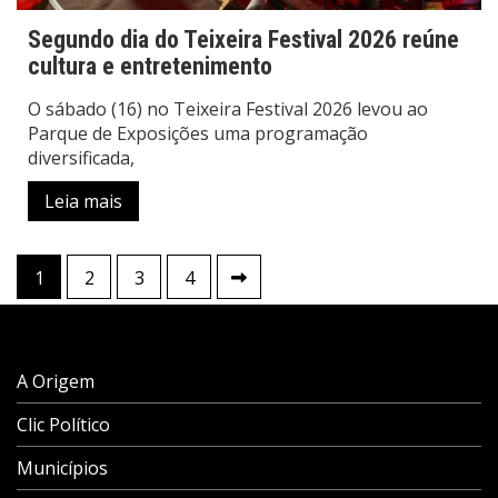
Segundo dia do Teixeira Festival 2026 reúne
cultura e entretenimento
O sábado (16) no Teixeira Festival 2026 levou ao
Parque de Exposições uma programação
diversificada,
Leia mais
Paginação
1
2
3
4
de
posts
A Origem
Clic Político
Municípios