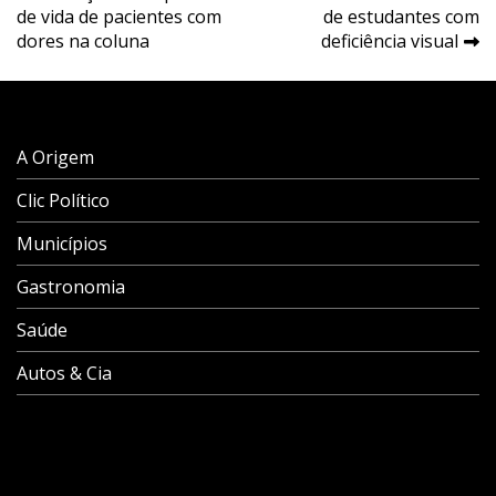
de
de vida de pacientes com
de estudantes com
Post
dores na coluna
deficiência visual
A Origem
Clic Político
Municípios
Gastronomia
Saúde
Autos & Cia