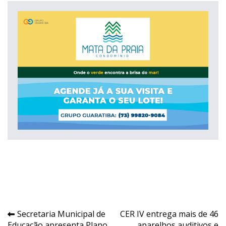
Navegação
Secretaria Municipal de
CER IV entrega mais de 46
Educação apresenta Plano
aparelhos auditivos e