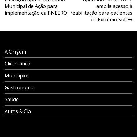
de
Municipal de Ação para
amplia acesso à
Post
implementação da PNEERQ
reabilitação para pacientes
do Extremo Sul
A Origem
Clic Político
Municípios
Gastronomia
Saúde
Autos & Cia